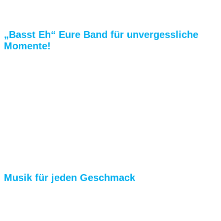
„Basst Eh“ Eure Band für unvergessliche
Momente!
Das sympathische Duo aus dem schönen „
Werdenfelser
Land“ begeistert mit mitreißender
Musik, authentischer Ausstrahlung und jeder
Menge guter Laune!
Egal ob Hochzeit, Brautverziehen, Floßfahrt,
Firmenfeier, Geburtstag oder
Hüttenabend – wir
machen Eure Veranstaltung
zu einem
besonderen Erlebnis!
Musik für jeden Geschmack
Unser breites Repertoire reicht von traditionell
bayerisch über Schlager, Austropop, Oldies bis