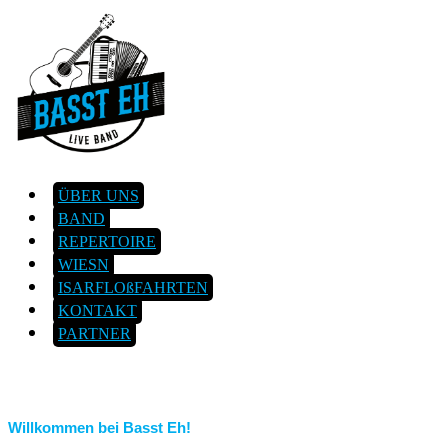
ÜBER UNS
BAND
REPERTOIRE
WIESN
ISARFLOßFAHRTEN
KONTAKT
PARTNER
Willkommen bei Basst Eh!