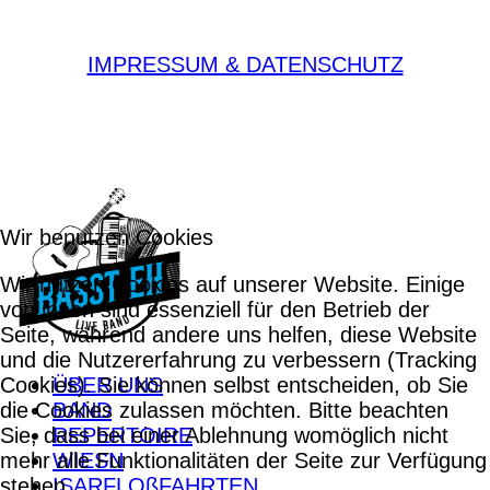
IMPRESSUM & DATENSCHUTZ
Wir benutzen Cookies
Wir nutzen Cookies auf unserer Website. Einige
von ihnen sind essenziell für den Betrieb der
Seite, während andere uns helfen, diese Website
und die Nutzererfahrung zu verbessern (Tracking
Cookies). Sie können selbst entscheiden, ob Sie
ÜBER UNS
die Cookies zulassen möchten. Bitte beachten
BAND
Sie, dass bei einer Ablehnung womöglich nicht
REPERTOIRE
mehr alle Funktionalitäten der Seite zur Verfügung
WIESN
stehen.
ISARFLOßFAHRTEN