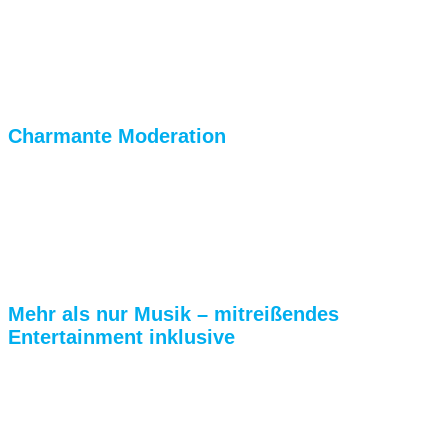
hin zur Partymusik – perfekt abgestimmt auf
Euren Anlass und Eure Wünsche. Wir sorgen für
eine unvergessliche Stimmung – von gemütlich
und stimmungsvoll bis hin zu ausgelassen und
partyreich!
Charmante Moderation
Die niveauvolle und unterhaltsame Moderation
erfolgt
je nach Wunsch in bayerischer Mundart,
Hochdeutsch oder Englisch – immer mit
Charme, Humor und dem richtigen Gespür für
das Publikum.
Mehr als nur Musik – mitreißendes
Entertainment inklusive
Wir bringen nicht nur die passende Musik mit,
sondern sorgen auch für beste Unterhaltung!
Auf Wunsch bereichern wir Euer Event mit